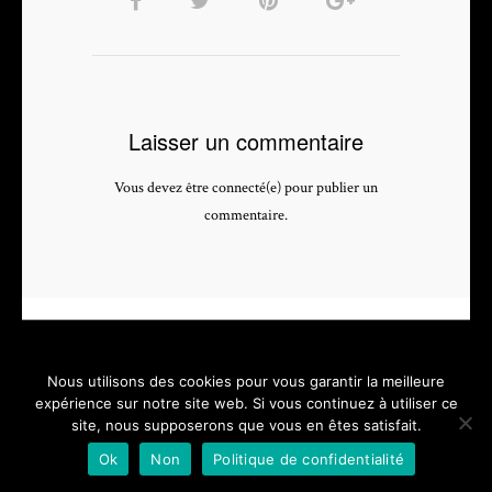
Laisser un commentaire
Vous devez être connecté(e) pour publier un
commentaire.
Nous utilisons des cookies pour vous garantir la meilleure
expérience sur notre site web. Si vous continuez à utiliser ce
site, nous supposerons que vous en êtes satisfait.
PHOTOGRAPHE & VIDEASTE PROFESSIONNEL - depuis 2005 -
Ok
Non
Politique de confidentialité