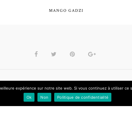
MANGO GADZI
eilleure expérience sur notre site web. Si vous continuez à utiliser ce
Laisser un commentaire
Ok
Non
Politique de confidentialité
Vous devez être connecté(e) pour publier un commentaire.