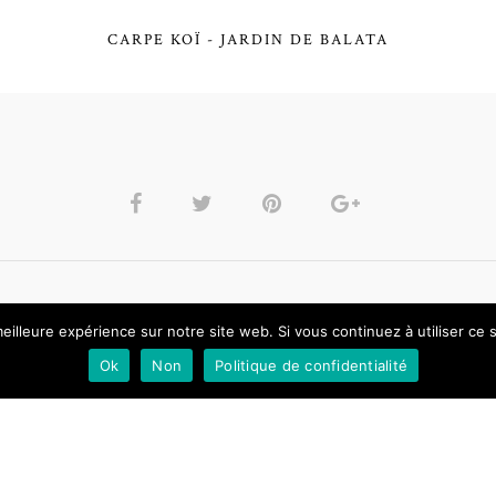
CARPE KOÏ - JARDIN DE BALATA
eilleure expérience sur notre site web. Si vous continuez à utiliser ce
Laisser un commentaire
Ok
Non
Politique de confidentialité
Vous devez être connecté(e) pour publier un commentaire.