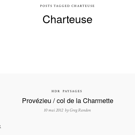
POSTS TAGGED CHARTEUSE
Charteuse
HDR
PAYSAGES
Provézieu / col de la Charmette
10 mai 2012 by
Greg Randon
R