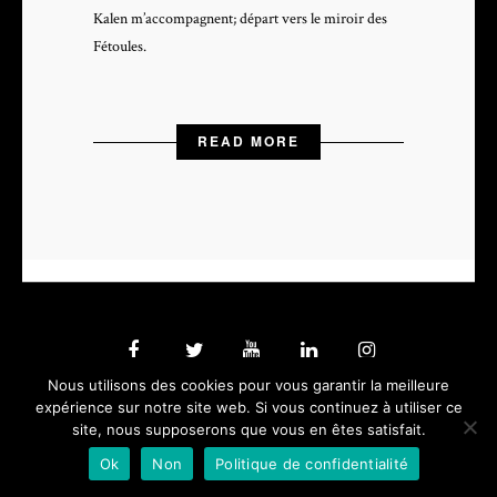
Kalen m’accompagnent; départ vers le miroir des
Fétoules.
READ MORE
Nous utilisons des cookies pour vous garantir la meilleure
PHOTOGRAPHE & VIDEASTE PROFESSIONNEL - depuis 2005 -
expérience sur notre site web. Si vous continuez à utiliser ce
site, nous supposerons que vous en êtes satisfait.
Ok
Non
Politique de confidentialité